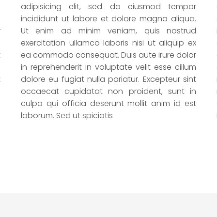
o
adipisicing elit, sed do eiusmod tempor
e
incididunt ut labore et dolore magna aliqua.
r
Ut enim ad minim veniam, quis nostrud
m
exercitation ullamco laboris nisi ut aliquip ex
t
ea commodo consequat. Duis aute irure dolor
n
in reprehenderit in voluptate velit esse cillum
t
dolore eu fugiat nulla pariatur. Excepteur sint
e
occaecat cupidatat non proident, sunt in
culpa qui officia deserunt mollit anim id est
laborum. Sed ut spiciatis