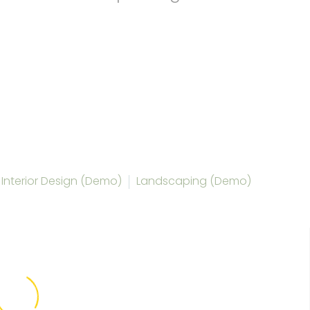
Home
Portfolio Item
Business Building (Demo)
Interior Design (Demo)
Landscaping (Demo)