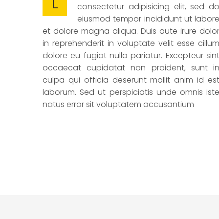
L
consectetur adipisicing elit, sed d
eiusmod tempor incididunt ut labor
et dolore magna aliqua. Duis aute irure dolo
in reprehenderit in voluptate velit esse cillu
dolore eu fugiat nulla pariatur. Excepteur sin
occaecat cupidatat non proident, sunt i
culpa qui officia deserunt mollit anim id es
laborum. Sed ut perspiciatis unde omnis ist
natus error sit voluptatem accusantium