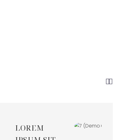


LOREM
IPSUM SIT