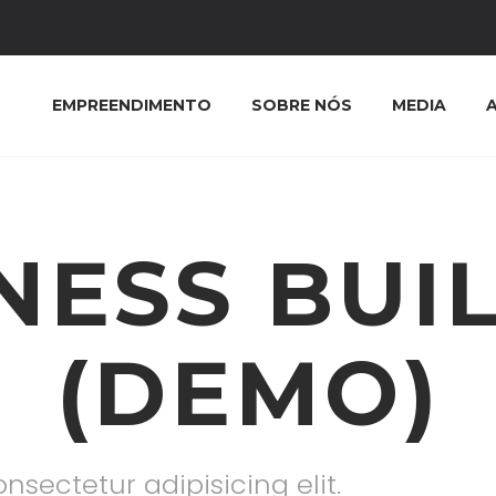
EMPREENDIMENTO
SOBRE NÓS
MEDIA
NESS BUI
(DEMO)
nsectetur adipisicing elit.