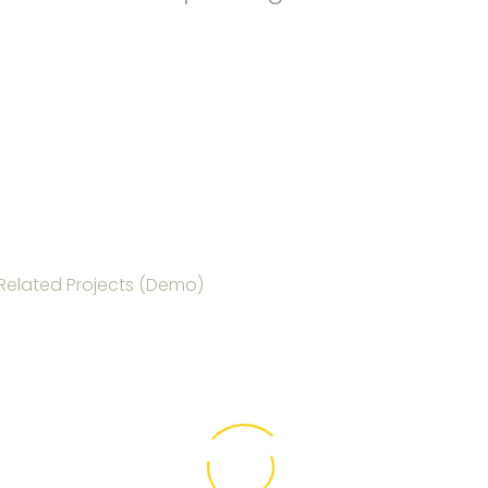
Home
Portfolio Item
Quisque bibendum (Demo)
Related Projects (Demo)