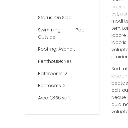
conseq
est, qu
Status:
On Sale
modi t
tem. Lo
Swimming Pool:
labore
Outside
labori
Roofling:
Asphalt
volupta
proiden
Penthouse:
Yes
Sed ut
Bathrooms:
2
laudant
beatae 
Bedrooms:
2
odit au
Neque p
Area:
1,856 sqft
quia n
volupt