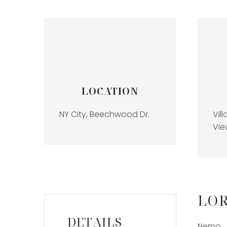
LOCATION
NY City, Beechwood Dr.
Vil
Vie
LOR
DETAILS
Nemo e