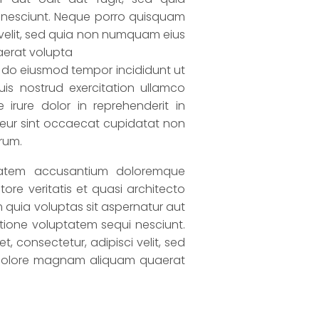
 nesciunt. Neque porro quisquam
i velit, sed quia non numquam eius
aerat volupta
ed do eiusmod tempor incididunt ut
is nostrud exercitation ullamco
irure dolor in reprehenderit in
epteur sint occaecat cupidatat non
orum.
ptatem accusantium doloremque
re veritatis et quasi architecto
quia voluptas sit aspernatur aut
tione voluptatem sequi nesciunt.
 consectetur, adipisci velit, sed
 dolore magnam aliquam quaerat