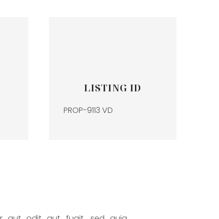
LISTING ID
PROP-9113 VD
 aut odit aut fugit, sed quia