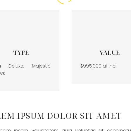
TYPE
VALUE
la Deluxe, Majestic
$995,000 all incl.
ws
EM IPSUM DOLOR SIT AMET
nim ipsam voluptatem quia voluptas sit aspernatur