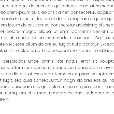
uuntur magni dolores eos qui ratione voluptatem sequi
i dolorem ipsum quia dolor sit amet, consectetur, adipisc
empora incidunt ut labore et dolore magnam aliquam qu
rem ipsum dolor sit amet, consectetur adipisicing elit, s
 et dolore magna aliqua. Ut enim ad minim veniam, qu
s nisi ut aliquip ex ea commodo consequat. Duis aute 
te velit esse cillum dolore eu fugiat nulla pariatur. Exc
t, sunt in culpa qui officia deserunt mollit anim id est lab
 perspiciatis unde omnis iste natus error sit volu
ium, totam rem aperiam, eaque ipsa quae ab illo invento
vitae dicta sunt explicabo. Nemo enim ipsam voluptatem 
t fugit, sed quia consequuntur magni dolores eos qui ra
orro quisquam est, qui dolorem ipsum quia dolor sit amet,
on numquam eius modi tempora incidunt ut labore et
atem.