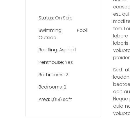
conseq
est, qu
Status:
On Sale
modi t
tem. Lo
Swimming Pool:
labore
Outside
labori
Roofling:
Asphalt
volupta
proiden
Penthouse:
Yes
Sed ut
Bathrooms:
2
laudant
beatae 
Bedrooms:
2
odit au
Neque p
Area:
1,856 sqft
quia n
volupt