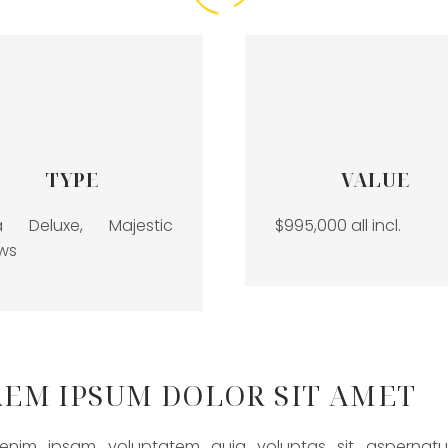
TYPE
VALUE
la Deluxe, Majestic
$995,000 all incl.
ws
EM IPSUM DOLOR SIT AMET
nim ipsam voluptatem quia voluptas sit aspernatur