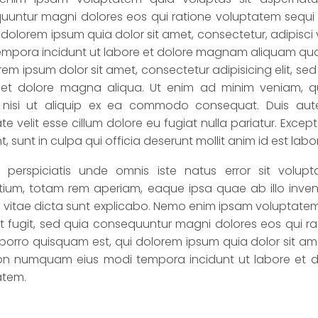
uuntur magni dolores eos qui ratione voluptatem sequi
i dolorem ipsum quia dolor sit amet, consectetur, adipisc
empora incidunt ut labore et dolore magnam aliquam qu
rem ipsum dolor sit amet, consectetur adipisicing elit, s
 et dolore magna aliqua. Ut enim ad minim veniam, qu
s nisi ut aliquip ex ea commodo consequat. Duis aute 
te velit esse cillum dolore eu fugiat nulla pariatur. Exc
t, sunt in culpa qui officia deserunt mollit anim id est lab
 perspiciatis unde omnis iste natus error sit volu
ium, totam rem aperiam, eaque ipsa quae ab illo invento
vitae dicta sunt explicabo. Nemo enim ipsam voluptatem 
t fugit, sed quia consequuntur magni dolores eos qui ra
orro quisquam est, qui dolorem ipsum quia dolor sit amet,
on numquam eius modi tempora incidunt ut labore et
atem.