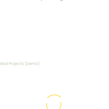
Home
Portfolio Item
Builder of Human (Demo)
ated Projects (Demo)