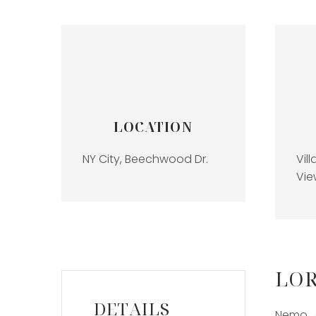
LOCATION
NY City, Beechwood Dr.
Vil
Vie
LOR
DETAILS
Nemo e