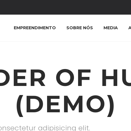
EMPREENDIMENTO
SOBRE NÓS
MEDIA
DER OF 
(DEMO)
nsectetur adipisicing elit.