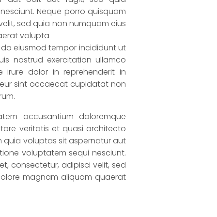
 nesciunt. Neque porro quisquam
i velit, sed quia non numquam eius
aerat volupta
ed do eiusmod tempor incididunt ut
is nostrud exercitation ullamco
irure dolor in reprehenderit in
epteur sint occaecat cupidatat non
orum.
ptatem accusantium doloremque
re veritatis et quasi architecto
quia voluptas sit aspernatur aut
tione voluptatem sequi nesciunt.
 consectetur, adipisci velit, sed
 dolore magnam aliquam quaerat