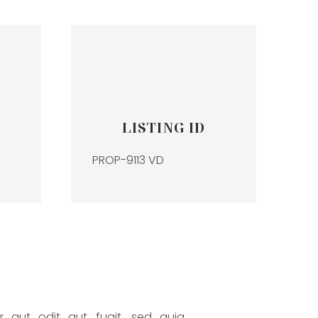
LISTING ID
PROP-9113 VD
 aut odit aut fugit, sed quia