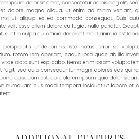
rem ipsum dolor sit amet, consectetur adipisicing elit, s
 et dolore magna aliqua. Ut enim ad minim veniam, qu
s nisi ut aliquip ex ea commodo consequat. Duis aute 
te velit esse cillum dolore eu fugiat nulla pariatur. Exc
t, sunt in culpa qui officia deserunt mollit anim id est lab
 perspiciatis unde omnis iste natus error sit volu
ium, totam rem aperiam, eaque ipsa quae ab illo invento
vitae dicta sunt explicabo. Nemo enim ipsam voluptatem 
t fugit, sed quia consequuntur magni dolores eos qui ra
orro quisquam est, qui dolorem ipsum quia dolor sit amet,
on numquam eius modi tempora incidunt ut labore et
atem.
ADDITIONAL FEATURES