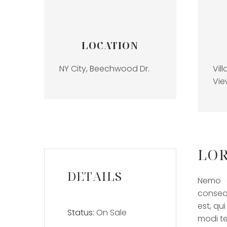
LOCATION
NY City, Beechwood Dr.
Vil
Vie
LOR
DETAILS
Nemo e
conseq
est, qu
Status:
On Sale
modi t