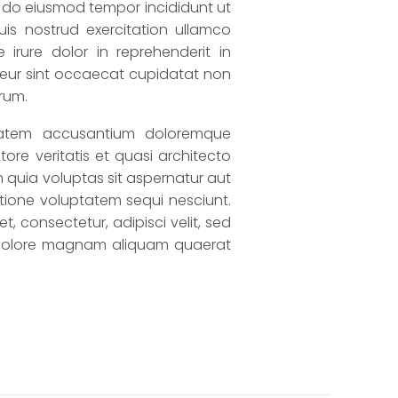
ed do eiusmod tempor incididunt ut
is nostrud exercitation ullamco
irure dolor in reprehenderit in
epteur sint occaecat cupidatat non
orum.
ptatem accusantium doloremque
re veritatis et quasi architecto
quia voluptas sit aspernatur aut
tione voluptatem sequi nesciunt.
 consectetur, adipisci velit, sed
 dolore magnam aliquam quaerat