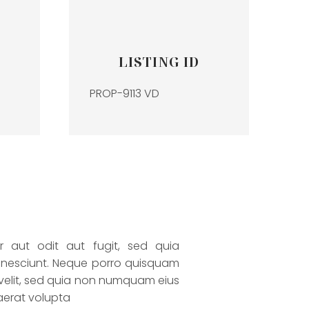
LISTING ID
PROP-9113 VD
 aut odit aut fugit, sed quia
 nesciunt. Neque porro quisquam
i velit, sed quia non numquam eius
aerat volupta