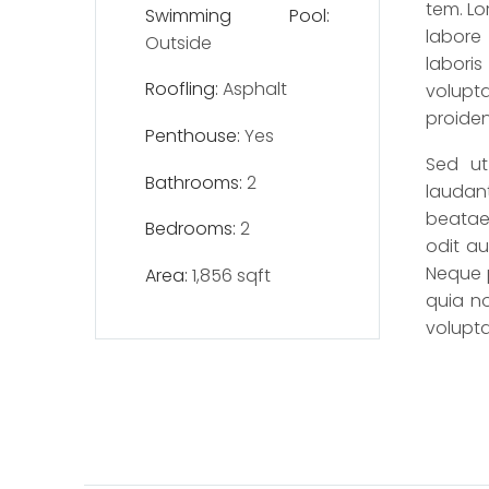
tem. Lo
Swimming Pool:
labore
Outside
labori
Roofling:
Asphalt
volupta
proiden
Penthouse:
Yes
Sed ut
Bathrooms:
2
laudant
beatae 
Bedrooms:
2
odit au
Neque p
Area:
1,856 sqft
quia n
volupt