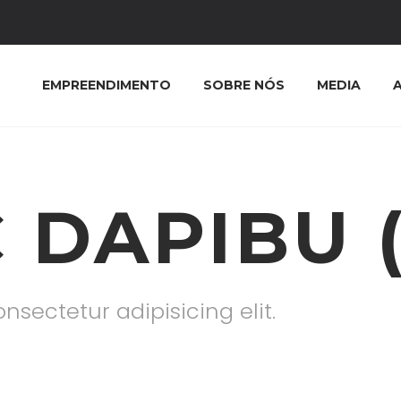
EMPREENDIMENTO
SOBRE NÓS
MEDIA
 DAPIBU 
nsectetur adipisicing elit.
Home
Portfolio Item
Donec dapibu (Demo)